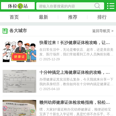
首页
最新
推荐
排行
|
|
|
各大城市
返回导航页 >
快看过来！长沙健康证体检攻略，让您
少走弯路！
在日常生活中，无论是餐饮店、超市，还是美容美
发、医疗场所，我们常能看到工作人员胸前别着一
张“健康证”。这张小小的卡片，不仅是从业者的“健
2025-12-29
康身份证”，更是公共卫···
十分钟搞定上海健康证体检的攻略，超
简单！
办理健康证其实没那么复杂，今天我就来分享一下
我的亲身经历，教你如何在十分钟内搞定健康证办
理流程。准备材料首先，你需要准备好以下材料：
2025-04-10
自费办理：需要提供身份证原···
赣州幼师健康证体检攻略指南，轻松搞
定！
嘿，大家好!最近刚办完幼师健康证，顺便还给宝
宝弄了个新生入学证明，真是忙得不亦乐乎。不