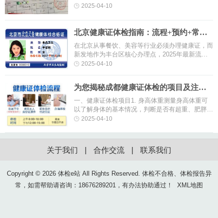
过，一切都值得，毕竟马上就要开学了，心情那叫
2025-04-10
一个激动!首先，给大家分享一下···
北京健康证体检指南：流程+预约+常见
问题一文搞定
在北京从事餐饮、美容等行业必须办理健康证，而
新发地作为丰台区核心办理点，2025年最新流程
已更新!(以北京丰台区妇幼保健院为例)这篇保姆级
2025-04-10
攻略帮你省时避坑。【预约新规···
为您揭秘成都健康证体检的项目及注意
事项（进厂健康证）
一、健康证体检项目1. 身高体重测量身高体重可
以了解身体的基本情况，判断是否有超重、肥胖等
问题。2. 血压血压可以反映心血管系统的情况，
2025-04-10
如果血压过高或过低，都可能对···
关于我们
|
合作交流
|
联系我们
Copyright ©
2026 体检e站 All Rights Reserved. 体检不合格、体检报告异
常，如需帮助请咨询：18676289201，有办法协助通过！
XML地图