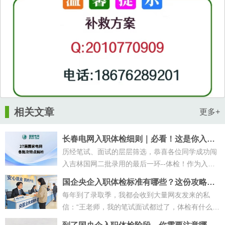
相关文章
更多+
长春电网入职体检细则｜必看！这是你入职
前的最后一道关键关卡
历经笔试、面试的层层筛选，恭喜各位同学成功闯
入吉林国网二批录用的最后一环--体检！作为入职
的“硬门槛”，体检结果直接决定能···
国企央企入职体检标准有哪些？这份攻略大
家赶紧来收藏！
每年到了录取季，我都会收到大量网友发来的私
信：“王老师，我的笔试面试都过了，体检有什么需
要注意的吗？”说实话，体检这一关···