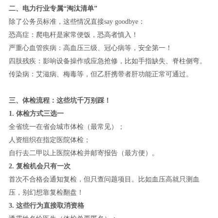
二、电力行业专属“淘汰清单”
除了公务员标准，这些情况直接say goodbye：
恐高症：爬电杆是家常便饭，恐高者慎入！
严重心血管疾病：高血压三级、冠心病等，安全第一！
四肢残疾：影响设备操作或应急抢修，比如手指缺失、脊柱侧弯。
传染病：艾滋病、梅毒等，但乙肝携带者肝功能正常可通过。
三、体检流程：这些坑千万别踩！
1. 体检方式三选一
全省统一在省会城市体检（最常见）；
人资组织在指定医院体检；
自行去二甲以上医院体检并邮寄报告（最方便）。
2. 复检机会只有一次
首次不合格会通知复检，但只查问题项目。比如血压高就只测血
压，别幻想靠复检翻盘！
3. 这些行为直接取消资格