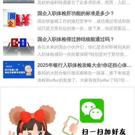
良好的福利待遇吸引了众多求职者。然而，入职国
企并非易事，其中体检环节便是不可···
国企入职体检肝功能的标准是多少？
国企铁饭碗工作的激烈竞争中，成功通过笔试和面
试只是万里长征的第一步。接下来，你还需要迈过
一个关键的门槛--入职体检。而在众···
国企入职体检得过肺结核能通过吗？
各位未来的国企小伙伴们，你们是否对即将到来的
入职体检感到一丝丝紧张呢?特别是对于那些曾经
与肺结核“擦肩而过”的求职者，更是···
2025年银行入职体检攻略大全!你还担心体检
不合格被刷吗？
春招的大部分银行面试都将告一段落，接下来就是
体检和offer的发放了。大家有收到offer了吗?但是!
小伙伴们注意!体检环节不合格，一···