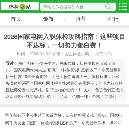
首页
最新
推荐
排行
|
|
|
2026国家电网入职体检攻略指南：这些项目
不达标，一切努力都白费！
时间：2026-01-03 作者：国企体检小助手 人气：66
导读：
每年都有不少考生过五关斩六将，却在体检环节栽了跟
头。国家电网作为央企“顶流”，体检标准到底有多严？今天就带你
扒一扒2026年最新要求，手把手教你避坑！一、体检标准：比公
务员体检还严？国家电网体检直接对标公务员标准，但电力行业特
性让部分要求更严格。以下是核心红线：1. 视力：色盲色弱直接淘
汰双眼矫正视力需达1.0以上，色盲、色弱一律不合格！红绿灯都
分不清，怎么操作电网设备？建议提前去三甲医院测色觉，别等体
检才傻眼。2. 血压：年轻人···
每年都有不少考生过五关斩六将，却在体检环节栽了跟头。国家电
网作为央企“顶流”，体检标准到底有多严？今天就带你扒一扒2026