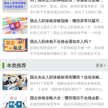
到了国央企入职体检阶段，你需要注意哪些
事？
在历经网申、笔试、面试、政审的重重考验后，同
学们终于手握央国企的Offer，站在了入职的门槛
前。然而，这最后一关--入职体检，却···
国企入职体检攻略指南：哪些异常问题可能
导致体检不合格？
想要进入国企工作？那么入职体检这一关，你要格
外留心应对了！国企入职体检标准严格，一些潜在
的健康问题可能会导致你与心仪的岗···
国企入职体检不合格会通知本人吗？
在国企招聘流程中，入职体检是关键一环，其结果
关乎应聘者能否顺利入职。关于入职体检合不合格
是否都会通知这一问题，通常情况下···
本类推荐
更多+
国企央企入职体检标准有哪些？这份攻略大
家赶紧来收藏！
每年到了录取季，我都会收到大量网友发来的私
信：“王老师，我的笔试面试都过了，体检有什么需
要注意的吗？”说实话，体检这一关···
国企体检攻略大全：哪些项目不合格会影响
国企入职？
在激烈的职场竞争中，国企以其稳定的工作环境和