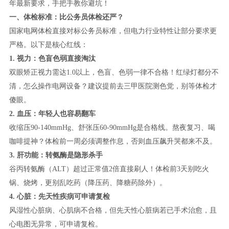
年最新要求，手把手教你避坑！
一、体检标准：比公务员体检还严？
国家电网体检直接对标公务员标准，但电力行业特性让部分要求更
严格。以下是核心红线：
1. 视力：色盲色弱直接淘汰
双眼矫正视力需达1.0以上，色盲、色弱一律不合格！红绿灯都分不
清，怎么操作电网设备？建议提前去三甲医院测色觉，别等体检才
傻眼。
2. 血压：年轻人也容易翻车
收缩压90-140mmHg、舒张压60-90mmHg是合格线。熬夜复习、喝
咖啡提神？体检前一周必须调整作息，否则血压飙升哭都来不及。
3. 肝功能：转氨酶是隐形杀手
谷丙转氨酶（ALT）超过正常值2倍直接刷人！体检前3天别吃火
锅、烧烤，更别乱吃药（降压药、降糖药除外）。
4. 心脏：先天性疾病可申请复检
风湿性心脏病、心肌病不合格，但先天性心脏病若已手术治愈，且
心电图无异常，可申请复检。