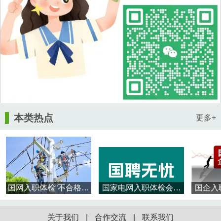
本类热点
更多+
国网入职体检“不合格情
国家电网入职体检会不
国企入
况”大揭秘：这些雷区千
合格吗？这样的多吗？
核
万别踩！
关于我们
|
合作交流
|
联系我们