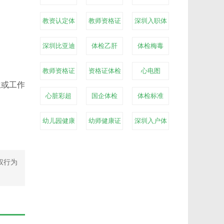
合格
教资认定体
教师资格证
深圳入职体
检
体检
检
深圳比亚迪
体检乙肝
体检梅毒
体检
教师资格证
资格证体检
心电图
生或工作
心脏彩超
国企体检
体检标准
幼儿园健康
幼师健康证
深圳入户体
证体检
体检
检
权行为