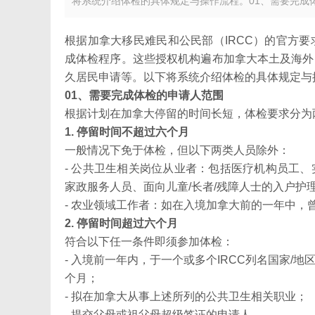
将系统介绍体检的具体规定与操作流程。01、需要完成
根据加拿大移民难民和公民部（IRCC）的官方
成体检程序。这些授权机构遍布加拿大本土及海外
久居民申请等。以下将系统介绍体检的具体规定与
01、需要完成体检的申请人范围
根据计划在加拿大停留的时间长短，体检要求分为
1. 停留时间不超过六个月
一般情况下免于体检，但以下两类人员除外：
- 公共卫生相关岗位从业者：包括医疗机构员工
家政服务人员、面向儿童/长者/残障人士的入户护理员、
- 农业领域工作者：如在入境加拿大前的一年中，
2. 停留时间超过六个月
符合以下任一条件即须参加体检：
- 入境前一年内，于一个或多个IRCC列名国家
个月；
- 拟在加拿大从事上述所列的公共卫生相关职业；
- 提交父母或祖父母超级签证的申请人。