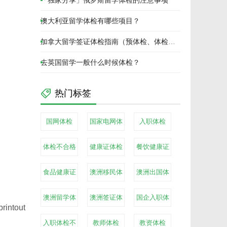
「独家分享」俄罗斯留学体检的注意事项
澳大利亚留学体检有哪些项目？
加拿大留学签证体检指南（预体检、体检
信、体检过期）
去英国留学一般什么时候体检？
热门标签
国网体检
国家电网体
入职体检
检
体检不合格
健康证体检
餐饮健康证
体检
食品健康证
澳洲移民体
澳洲出国体
体检
检
检
澳洲留学体
澳洲签证体
国企入职体
tout
检
检
检
入职体检不
教师体检
教资体检