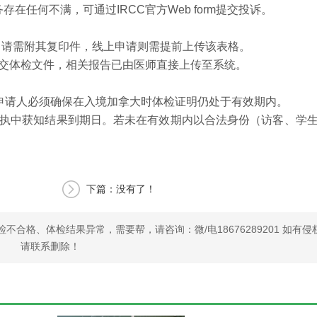
在任何不满，可通过IRCC官方Web form提交投诉。
纸质申请需附其复印件，线上申请则需提前上传该表格。
外提交体检文件，相关报告已由医师直接上传至系统。
申请人必须确保在入境加拿大时体检证明仍处于有效期内。
回执中获知结果到期日。若未在有效期内以合法身份（访客、学
下篇：没有了！
合格、体检结果异常，需要帮，请咨询：微/电18676289201 如有侵
请联系删除！