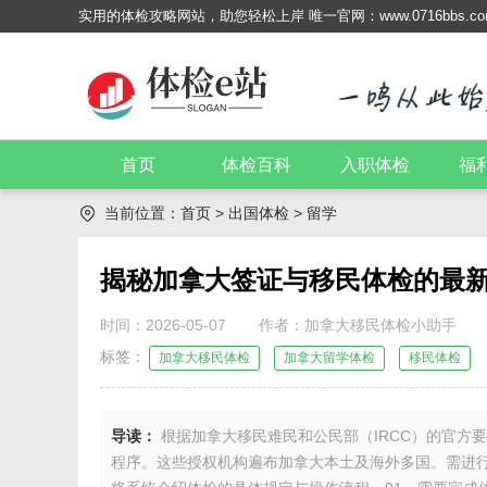
实用的体检攻略网站，助您轻松上岸 唯一官网：www.0716bbs.com 电
首页
体检百科
入职体检
福
当前位置：
首页
>
出国体检
>
留学
揭秘加拿大签证与移民体检的最
时间：2026-05-07
作者：加拿大移民体检小助手
标签：
加拿大移民体检
加拿大留学体检
移民体检
导读：
根据加拿大移民难民和公民部（IRCC）的官方
程序。这些授权机构遍布加拿大本土及海外多国。需进