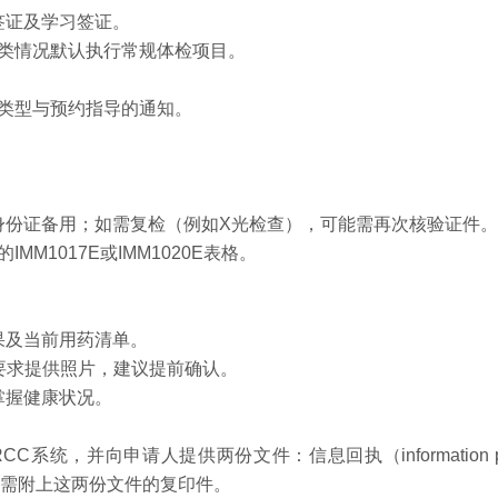
签证及学习签证。
此类情况默认执行常规体检项目。
检类型与预约指导的通知。
。
身份证备用；如需复检（例如X光检查），可能需再次核验证件。
MM1017E或IMM1020E表格。
。
果及当前用药清单。
可能要求提供照片，建议提前确认。
掌握健康状况。
统，并向申请人提供两份文件：信息回执（information prin
申请时需附上这两份文件的复印件。