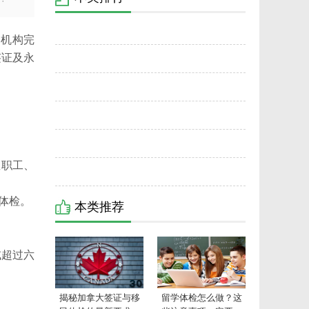
·
1
疗机构完
揭秘加拿大签证与移民体检的最新要求指
签证及永
2
南！
留学体检怎么做？这些注意事项一定要记
3
牢！
揭秘2026年出国留学体检疫苗、小黄本、小
4
红本办理攻略
出国体检攻略指南：出国留学体检需要检查
5
些什么？
澳大利亚留学体检有哪些项目？
教职工、
6
去英国留学一般什么时候体检？
体检。
本类推荐
或超过六
揭秘加拿大签证与移
留学体检怎么做？这