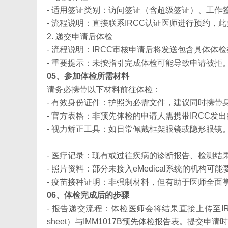
- 适用签证类别：访问签证（含超级签证）、工作
- 流程说明：直接联系IRCC认证医师进行预约，
2. 递交申请后体检
- 流程说明：IRCC审核申请后将发送包含具体体
- 重要提示：未按指引完成体检可能导致申请被拒
05、参加体检所需材料
请务必携带以下材料前往体检：
- 有效身份证件：护照为必需文件，建议同时携带
- 官方表格：非预先体检的申请人需携带IRCC发出的I
- 视力矫正工具：如日常佩戴框架眼镜或隐形眼镜
- 医疗记录：现有或过往疾病的诊断报告、检测结
- 照片资料：部分未接入eMedical系统的机构
- 疫苗接种证明：非强制材料，但有助于医师全面
06、体检完成后的步骤
- 报告递交流程：体检医师会将结果直接上传至IRCC系
sheet）与IMM1017B预先体检报告表。提交