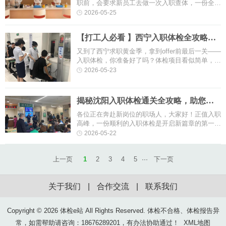
职前，会要求新员工去做一次入职查体，一份全面
的入职查体，不仅是企业对员工健康的关怀，更是
2026-05-25
了解自身身体状况、顺利开启···
【打工人必看 】西宁入职体检全攻略，
这份体检过关指南先收好！
又到了西宁求职黄金季，拿到offer前最后一关——
入职体检，你准备好了吗？体检项目看似简单，但
若忽略细节，可能影响入职进度！快收好这份超全
2026-05-23
攻略！一、在西宁求职为什么···
揭秘沈阳入职体检通关全攻略，助您顺
利启航！
各位正在奔赴新岗位的职场人，大家好！正值入职
高峰，一份顺利的入职体检是开启新篇章的第一
步。为了帮助您高效、准确地完成体检，体检e站
2026-05-22
的小编为您梳理了以下贴心提示：···
上一页
1
2
3
4
5
下一页
···
关于我们
|
合作交流
|
联系我们
Copyright ©
2026 体检e站 All Rights Reserved. 体检不合格、体检报告异
常，如需帮助请咨询：18676289201，有办法协助通过！
XML地图