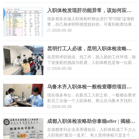
们的关注与疑问。到底，事业编···
入职体检发现肝功能异常，该如何应对
处理？
很多朋友在做入职体检时都会进行“肝功能”这项检
查，自己身体明明感觉挺好的，可看到检查结果
后，却发现很多指标都不正常，产生焦虑情绪及恐
2026-05-30
惧心理：我究竟得了什么病？···
昆明打工人必读，昆明入职体检攻略助
你轻松拿捏工作！
在昆明求职就业、找工作，踏入新的工作环境，除
了迎接新的挑战与机遇，入职体检也是每一位新员
工必经的第一关。体检不仅是企业对员工健康状况
2026-05-30
的初步了解，更是个人对自身···
乌鲁木齐入职体检一般检查哪些项目？
注意事项有哪些？一篇读懂！
现在很多单位，在新员工入职之前，一般都会要求
新员工去做一个入职体检。那么在乌鲁木齐找到工
作后，入职体检一般会查哪些项目？体检医院怎么
2026-05-28
选择？体检前有什么注意事项···
成都入职体检攻略助你拿稳offer | 揭秘成
都入职体检避坑指南！
在成都拿到企业录用通知后，入职体检成了不少人
入职前的“最后一道关”。有人觉得体检只是走个流