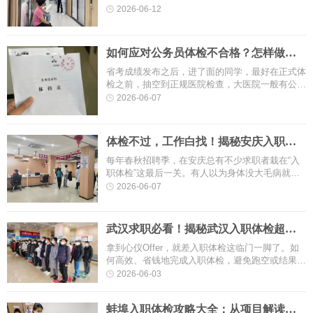
职体检是职场起点的“必修课”，但流程复杂、项目
2026-06-12
繁多、结果焦虑……别担心，这···
如何应对公务员体检不合格？怎样做到
有备无患？
省考成绩发布之后，进了面的同学，最好在正式体
检之前，抽空到正规医院检查，大医院一般有公务
员体检套餐，价格在400元上下。预检是为了检查
2026-06-07
一些自己不知道的问题，每年公···
体检不过，工作白找！揭秘安庆入职体
检必过指南！
每年春秋招聘季，在安庆总有不少求职者栽在“入
职体检”这最后一关。有人以为身体没大毛病就稳
过，却因血压偏高、肝功能异常等“小问题”错失
2026-06-07
Offer；有人临时抱佛脚熬夜刷···
武汉求职必看！揭秘武汉入职体检超全
攻略，让您少走弯路！
拿到心仪Offer，就差入职体检这临门一脚了。如
何高效、省钱地完成入职体检，避免跑空或结果异
常？这份超全攻略请收好，助你顺利通关！武汉入
2026-06-03
职体检是武汉求职者奔赴新岗位···
蚌埠入职体检攻略大全：从项目解读到