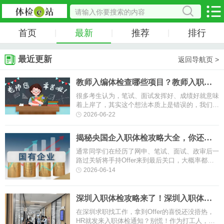
首页
最新
推荐
排行
|
|
|
最近更新
返回导航页 >
教师入编体检查哪些项目？教师入职体
检都有哪些要求？
很多考生认为，笔试、面试发挥好、成绩好就意味
着上岸了，其实这个想法本质上是错误的，我们常
说的考编不止有笔试和面试这两个环节，还有体
2026-06-22
检、政审等其他环节。也就是说···
揭秘央国企入职体检攻略大全，你还担
心体检不合格吗？
通常同学们在经历了网申、笔试、面试、政审后一
路过关斩将手持Offer来到最后关口，大概率都是
企业认可的且符合企业标准的人才，一般正常情况
2026-06-14
诸如此类某些指标偏高或者在临···
深圳入职体检攻略来了！深圳入职体检
要查乙肝吗？
在深圳求职找工作，拿到Offer的喜悦还没捂热，
HR就发来入职体检通知？别慌！作为打工人，入