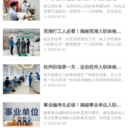
结果应对，一次通过不踩坑
各位求职者，当您收到心仪的录用通知时，往往还
需要完成最后一道程序——入职体检。无论是初入
职场的新人，还是重新择业的职场人士，入职体检
2026-06-02
都是不可忽视的环节。在蚌埠···
芜湖打工人必看丨揭秘芜湖入职体检过
关攻略，速戳了解
临近毕业季，在芜湖需要找工作、换工作的朋友，
入职新公司一般需要做一个入职体检。那么入职体
检一般检查哪些项目？怎么预约入职体检？体检流
2026-06-02
程是怎样？入职体检，作为踏···
杭州职场第一关，这份杭州入职体检攻
略指南赶紧收藏！
明天就要交入职体检报告了体检还没做，怎么办
呢？初入职场一份全面准确的入职体检报告就是你
的“敲门砖”。体检e站的小编为大家介绍一下关于
2026-06-01
杭州入职体检的细节，同时也助···
事业编考生必读！揭秘事业单位入职体
检常见问题及注意事项！
随着事业编制岗位的热度逐年攀升，越来越多的人
关注到事业编制入职的相关流程。特别是入职体
检，作为招聘流程中的重要环节，常常引发求职者
2026-05-30