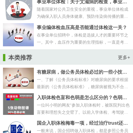
事业单位体检：关于艾滋病的检查，事业单
位体检有什么要求？
随着国家对公共卫生安全的重视，事业单位体检成
为确保入职人员身体健康、预防传染病传播的重要
环节。在众多体检项目中，关于艾滋···
事业编体检血压高是否能通过体检这一关？
在事业单位招聘中，体检是选拔人才的重要环节之
一。其中，血压作为重要的生理指标，一直是考生
们关注的焦点。那么，事业编血压高···
本类推荐
更多+
有糖尿病，做公务员体检必过的一些小技
巧！
一、了解《公务员体检标准》对糖尿病的要求根据
最新的《公务员体检标准》，糖尿病被视为不合格
项。具体判断标准为：空腹血糖≥7.···
入职体检色盲和色弱是怎么区分的？色弱色
盲影响体检结果吗？
一位叫小明的网友“参加入职体检时，被医院判出色
盲要和理想失之交臂了。以前入学体检、考驾驶证
体检，给出结论是色弱，没有想到···
国企入职体检梅毒一项，经过治疗trust还没
有转阴能顺利入职吗？
一般来说，国企招聘做入职体检，都是参照公务员