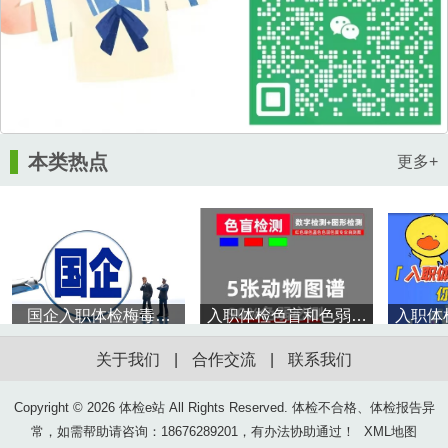
本类热点
更多+
国企入职体检梅毒一
入职体检色盲和色弱是
入职体
项，经过治疗trust还没
怎么区分的？色弱色盲
关于我们
|
合作交流
|
联系我们
有转阴能顺利入职吗？
影响体检结果吗？
Copyright ©
2026 体检e站 All Rights Reserved. 体检不合格、体检报告异
常，如需帮助请咨询：18676289201，有办法协助通过！
XML地图