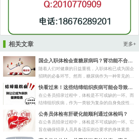
相关文章
更多+
国企入职体检会查糖尿病吗？肾功能不合格
如何应对？
随着人们对健康的日益重视，入职体检已成为国企
招聘的必备环节。然而，糖尿病作为一种常见的慢
性疾病，是否会影响国企入职体检的···
快看过来！这些结缔组织疾病可能会导致公
务员体检不合格！
在公务员招录过程中，体检是不可或缺的一环。而
结缔组织疾病，作为一类较为复杂的自身免疫性疾
病，常常在体检中被特别关注。那么···
公务员体检有肝硬化能顺利通过体检吗？
在公务员招录过程中，体检是不可或缺的一环。它
旨在确保招录人员具备适应岗位要求的身体素质。
然而，面对体检，很多人可能会有各···