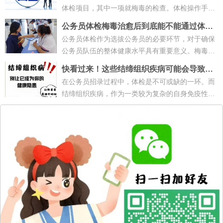
体检项目，其中一项就梅毒的检查。体检操作手册
里也有明确说明，对梅毒体检检查tp···
公务员体检梅毒治愈后到底能不能通过体
检？
公务员体检作为选拔公务员的必要环节，对于确保
公务员队伍的整体健康水平具有重要意义。梅毒治
愈者在体检过程中可能面临诸多困扰···
快看过来！这些结缔组织疾病可能会导致公
务员体检不合格！
在公务员招录过程中，体检是不可或缺的一环。而
结缔组织疾病，作为一类较为复杂的自身免疫性疾
病，常常在体检中被特别关注。那么···