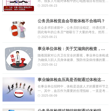
环。很多人可能对体检中的心电图项目有些陌生，
尤其是当心电图报告中出现了“T波改变”这样的描
2025-06-23
述时，更是会感到紧张和焦虑···
公务员体检贫血会导致体检不合格吗？
在众多求职者眼中，公务员职业稳定、待遇优厚，
因此每年的公务员**都吸引了大量的考生。然而，
即使你通过了笔试和面试，也不能掉以轻心，因为
2025-06-21
体检也是公务员**中的重要一···
事业单位体检：关于艾滋病的检查，事
业单位体检有什么要求？
随着国家对公共卫生安全的重视，事业单位体检成
为确保入职人员身体健康、预防传染病传播的重要
环节。在众多体检项目中，关于艾滋病(HIV)的检
2025-06-12
测往往是大家关注的焦点。今天···
事业编体检血压高是否能通过体检这一
关？
在事业单位招聘中，体检是选拔人才的重要环节之
一。其中，血压作为重要的生理指标，一直是考生
们关注的焦点。那么，事业编血压高能过体检吗?
2025-06-09
本文将结合具体体检标准，为您···
公务员体检得过肺结核能通过体检吗？