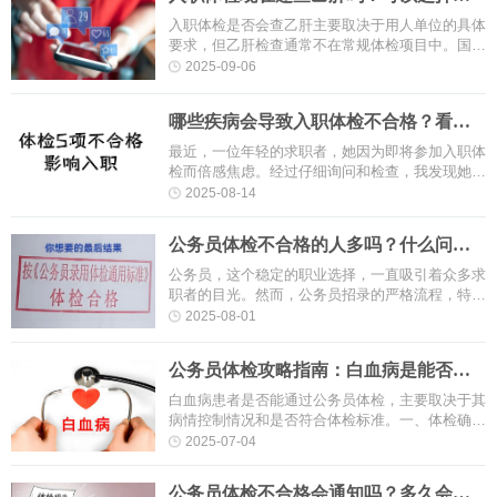
做吗？
入职体检是否会查乙肝主要取决于用人单位的具体
要求，但乙肝检查通常不在常规体检项目中。国家
明确规定用人单位不得以携带乙肝病毒为由拒绝录
2025-09-06
用员工，保障乙肝携带者的就···
哪些疾病会导致入职体检不合格？看完
这篇你就知道了！
最近，一位年轻的求职者，她因为即将参加入职体
检而倍感焦虑。经过仔细询问和检查，我发现她患
有一种可能导致体检不合格的疾病。那么，到底哪
2025-08-14
些病可能导致入职体检过不了···
公务员体检不合格的人多吗？什么问题
被刷的最多？
公务员，这个稳定的职业选择，一直吸引着众多求
职者的目光。然而，公务员招录的严格流程，特别
是体检环节，往往让不少考生心生畏惧。那么，公
2025-08-01
务员体检不合格的人到底多不···
公务员体检攻略指南：白血病是能否通
过公务员体检？
白血病患者是否能通过公务员体检，主要取决于其
病情控制情况和是否符合体检标准。一、体检确定
流程1. 初步审查：在公务员体检的初步阶段，会
2025-07-04
对考生进行身体基本状况的评估···
公务员体检不合格会通知吗？多久会通