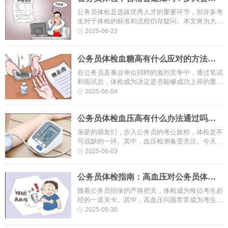
知复查？
公务员体检是选拔优秀人才的重要环节，但许多考
生对于体检的标准和流程仍存疑问。本文将为大家
详细介绍公务员体检的标准流程，解答“体检不合
2025-06-23
格会通知吗?”等关键问题，帮···
公务员体检血糖高有什么应对的方法
吗？一文带你了解复查与血糖标
在公务员及事业单位招聘的激烈竞争中，通过笔试
和面试后，体检成为决定是否能够成功上岸的重要
一环。有些考生在体检过程中可能遇到血糖高的情
2025-06-04
况，那么接下来我们应该如何···
公务员体检血压高有什么办法通过吗？
复检与录用的攻略
亲爱的朋友们，步入公务员的考公旅程，体检是不
可或缺的一环。其中，血压检测备受关注。今天，
我们将深入探讨公务员体检中的血压检测及相关问
2025-06-03
题。血压检测的重要性血压是···
公务员体检指南：高血压对公务员体检
有影响吗？
随着公务员招录的严格把关，体检成为每位考生必
经的一道关卡。其中，高血压问题常常成为考生被
刷的原因。本文将为您解析公务员体检中关于高血
2025-05-30
压的标准，并提供相关科普知···