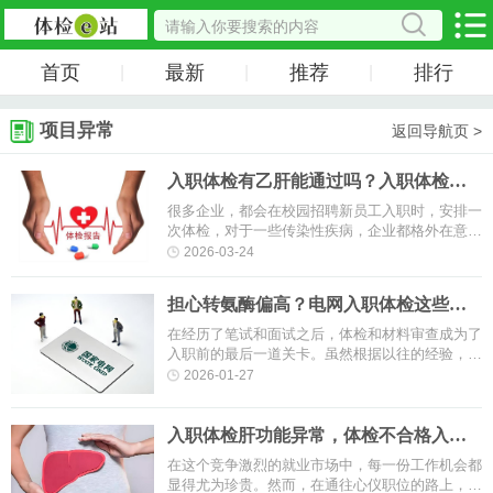
首页
最新
推荐
排行
|
|
|
项目异常
返回导航页 >
入职体检有乙肝能通过吗？入职体检要
查乙肝怎么办？
很多企业，都会在校园招聘新员工入职时，安排一
次体检，对于一些传染性疾病，企业都格外在意，
其中一个最常见且典型的，就是乙肝。早些年，几
2026-03-24
乎好多企业，尤其是制造业、···
担心转氨酶偏高？电网入职体检这些异
常问题，体检能顺利利通过吗？
在经历了笔试和面试之后，体检和材料审查成为了
入职前的最后一道关卡。虽然根据以往的经验，很
少有小伙伴在这个环节出现差错，但毕竟这与入职
2026-01-27
直接相关，因此仍需要给予足···
入职体检肝功能异常，体检不合格入职
还有戏吗？
在这个竞争激烈的就业市场中，每一份工作机会都
显得尤为珍贵。然而，在通往心仪职位的路上，入