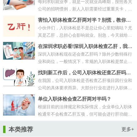
检不合格怎么办？
每到求职就业季，就是一次就业高峰期，按照各大
公司的招聘惯例，新人入职需要经过重重关卡，入
职体检就是其中一项。大四小王（化···
害怕入职体检查乙肝两对半？别慌，教你如
何通过体检！
小伙伴们，入职体检是不是总让你心里犯嘀咕？尤
其是乙肝，总担心会影响就业。别急，今天就给你
支支招，教你如何避开乙肝检查的那···
在深圳求职必看!深圳入职体检查乙肝，我是
这样通过的！
深圳入职体检现在还会查乙肝吗？除外少数特殊行
业和岗位，一般情况下，常规的入职体检是禁止强
制检测乙肝项目的。通过简历筛选、···
找到新工作后，公司入职体检还查乙肝吗？
看完这篇你就懂了！
在我国，公司入职体检是否检查乙肝项目因行业和
公司的具体要求而异。大部分行业在进行入职体检
时，并不会特意检查乙肝病毒。然而···
单位入职体检会查乙肝两对半吗？
根据目前的法律规定和实际情况，企业单位入职体
检通常不会检查乙肝五项，但可能会进行肝功能检
查。以下是详细说明：1. 是否检查乙···
本类推荐
更多+