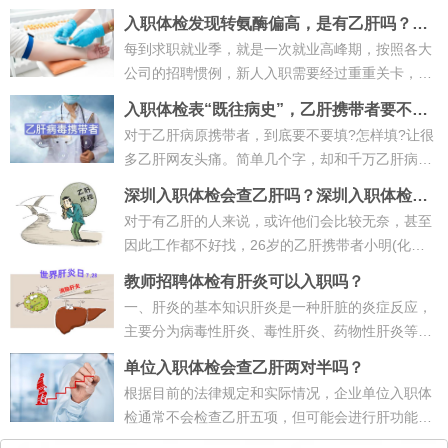
入职体检发现转氨酶偏高，是有乙肝吗？体
检不合格怎么办？
每到求职就业季，就是一次就业高峰期，按照各大
公司的招聘惯例，新人入职需要经过重重关卡，入
职体检就是其中一项。大四小王（化···
入职体检表“既往病史”，乙肝携带者要不要
填？
对于乙肝病原携带者，到底要不要填?怎样填?让很
多乙肝网友头痛。简单几个字，却和千万乙肝病原
携带者命运息息相关。前两天，小编···
深圳入职体检会查乙肝吗？深圳入职体检不
合格要如何应对处理？
对于有乙肝的人来说，或许他们会比较无奈，甚至
因此工作都不好找，26岁的乙肝携带者小明(化名)
就有这样的经历：前段时间，他面试···
教师招聘体检有肝炎可以入职吗？
一、肝炎的基本知识肝炎是一种肝脏的炎症反应，
主要分为病毒性肝炎、毒性肝炎、药物性肝炎等。
其中，病毒性肝炎又可以细分为甲型···
单位入职体检会查乙肝两对半吗？
根据目前的法律规定和实际情况，企业单位入职体
检通常不会检查乙肝五项，但可能会进行肝功能检
查。以下是详细说明：1. 是否检查乙···