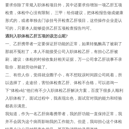
要求你除了常规入职体检项目外，其中还要求你增加一项乙肝五项
检查，体检中心没有限制， 三甲：给你建议，把体检报告做成健康
形式的，或者单独去门诊挂号开检查乙肝项目，这些操作企业是认
可的，只要本人能够提供乙肝五项检查报告均可。
遇到入职体检乙肝五项的该怎么呢?
一、乙肝携带者一定要保证肝功能的正常，如果转氨酶高了被刷了
那就不冤枉了，本人不能接受公司入职体检乙肝，有担心乙肝被
刷，建议：体检的时候收集好相关证据，万一公司拿乙肝说事不录
取你，那就劳动仲裁了。
二、有些人你，觉得就业圈子小，有不想耽误时间跟公司耗着，所
以选择了，走途径，害怕体检查乙肝、体检不合格，可以咨询一
下“体检e站“他们有不少入职体检乙肝解决方案，百度下很多人顺利
入职体检了。面试过程中，我表现出色，面试官对我的能力和经验
都表示满意。
我知道，作为一名乙肝病毒携带者，我的肝功能一直保持正常，我
并不会因为这个病而影响我的工作能力。但是，我却担心这个体检