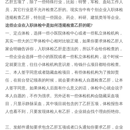
乙肝五项了，除了一些特殊行业，比如：特警，军检、血站工作人
员，其它行业是不允许检查乙肝的。现实当中有个别企业入职体检
违规检查乙肝，特别是一些国企、药企、科研、建筑类等等企业。
这些企业在入职体检中是如何违规检查乙肝的呢
?
一、定点体检，选择一些小医院体检中心或者一些私立体检机构，
其实一些大的三甲体检中心相对比较正规，如果你要求体检乙肝人
家会明确告诉你，入职体检乙肝是违法的，所以不会给你检查的，
一些企业会选择一些小的医院或者一些私立体检机构，这个时候一
定就要注意，往往小体检机构意识差，给钱什么项目都给你检查。
二、本人签字同意或者隐藏血检项目，有些体检机构为了推卸责
任，在前台登记领表的时候，就会要求体检人自愿检查乙肝，让本
人签字同意。如果体检人后面有什么意义的话，体检中心就会说子
本人自愿的，不作为强求。另外还有一些体检机构会隐藏采血项
目，只显示静脉采血，其中项目就包含的了乙肝五项，体检报告本
人也看不到，只要发现体检人有乙肝，企业就会找个理由拒绝你。
三、发邮件通知要求包含乙肝五项或者口头通知你要求乙肝，企业