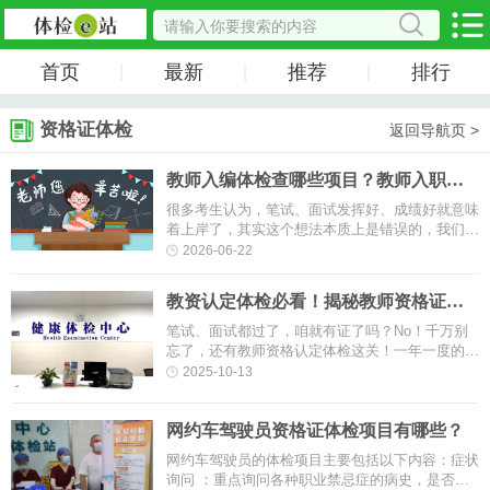
首页
最新
推荐
排行
|
|
|
资格证体检
返回导航页 >
教师入编体检查哪些项目？教师入职体
检都有哪些要求？
很多考生认为，笔试、面试发挥好、成绩好就意味
着上岸了，其实这个想法本质上是错误的，我们常
说的考编不止有笔试和面试这两个环节，还有体
2026-06-22
检、政审等其他环节。也就是说···
教资认定体检必看！揭秘教师资格证体
检攻略大全
笔试、面试都过了，咱就有证了吗？No！千万别
忘了，还有教师资格认定体检这关！一年一度的教
师资格认定体检已经开始啦！为了确保您顺利完成
2025-10-13
体检，我们提供了详尽的体检流···
网约车驾驶员资格证体检项目有哪些？
网约车驾驶员的体检项目主要包括以下内容：症状
询问 ：重点询问各种职业禁忌症的病史，是否有