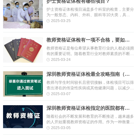
护士资格证体检有哪些项目？
护士资格证体检项目涵盖多个科室的检查，主要分
为一般形态、内科、外科、眼科等10大类，具体
包括身高体重测量、心肺听诊、视力测试、血液常
2025-03-25
规等。以下为详细分类说明：一···
教师资格证体检有一项不合格，要如何
应对才能通过？
教师资格证是每位希望从事教育行业的人都必须拥
有的重要证明。随着教育行业对教师素质的不断提
升，教师资格证的申请过程中，体检成为了必不可
2025-03-24
少的一环。体检旨在确保教师···
深圳教师资格证体检最全攻略指南（深
圳教资认定体检注意事项）
教师与学生时间较长且密切接触，体检项目可以筛
查出潜在的传染性疾病或其他健康问题，以减少传
染病在教育环境中的传播。这有助于保护学生的健
2025-03-07
康安全，创造良好的学习环境···
深圳教师资格证体检指定的医院都有哪
些?
随着社会的不断发展和教育的不断推进，越来越多
的人开始重视教师资格证的作用。作为一种衡量教
师素质的标准，教师资格证已成为教育领域的一个
2025-03-05
重要指标。当前，教育类证书···