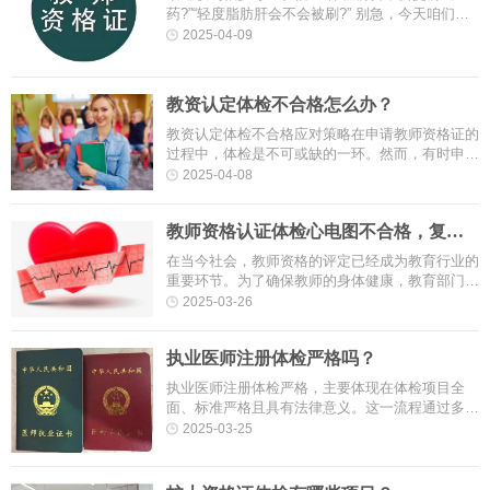
药?”“轻度脂肪肝会不会被刷?” 别急，今天咱们就
把教资体检的 “内幕” 扒个底朝天!一、必查项目：
2025-04-09
这些指标决定你能不能当···
教资认定体检不合格怎么办？
教资认定体检不合格应对策略在申请教师资格证的
过程中，体检是不可或缺的一环。然而，有时申请
人可能会遇到体检不合格的情况，这无疑给他们的
2025-04-08
教师梦想蒙上了一层阴影。面···
教师资格认证体检心电图不合格，复查
心脏彩超有用吗？
在当今社会，教师资格的评定已经成为教育行业的
重要环节。为了确保教师的身体健康，教育部门规
定教师资格考试必须经过体检。体检包括多项检
2025-03-26
查，其中心电图检查是评估心脏···
执业医师注册体检严格吗？
执业医师注册体检严格，主要体现在体检项目全
面、标准严格且具有法律意义。这一流程通过多维
度检查确保医生身体及心理健康符合执业要求，保
2025-03-25
障医疗安全。以下从三个方面具···