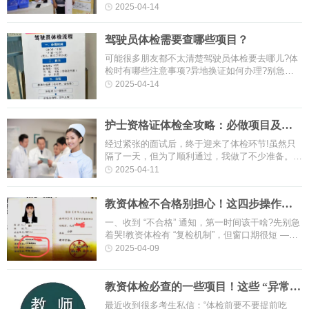
吸食、注射毒品、长期服用依赖性精神药品史和治
2025-04-14
疗情况。体格检查 ：内科常规···
驾驶员体检需要查哪些项目？
可能很多朋友都不太清楚驾驶员体检要去哪儿?体
检时有哪些注意事项?异地换证如何办理?别急，
小编这就贴心的来为你解答让你办理驾驶员体检业
2025-04-14
务不迷路!驾驶员体检，你需要知···
护士资格证体检全攻略：必做项目及注
意事项
经过紧张的面试后，终于迎来了体检环节!虽然只
隔了一天，但为了顺利通过，我做了不少准备。体
检当天，我不断地喝水，几乎不是在厕所就是在去
2025-04-11
厕所的路上。体检前一天，我还···
教资体检不合格别担心！这四步操作能
让你轻松通过！
一、收到 “不合格” 通知，第一时间该干啥?先别急
着哭!教资体检有 “复检机制”，但窗口期很短 ——
大部分地区要求 7 个工作日内申请复检，超过时
2025-04-09
间就真的凉了。去年考···
教资体检必查的一些项目！这些 “异常”
可能直接被刷，速看→
最近收到很多考生私信：“体检前要不要提前吃